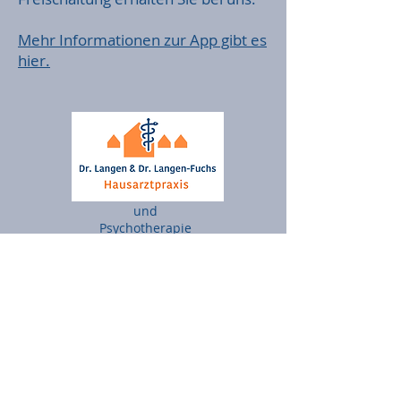
Mehr Informationen zur App gibt es
hier.
und
Psychotherapie
Standort Leegebruch
Im Ärztehaus
Robert-Koch-Platz 18,
16767 Leegebruch
Standort Lehnitz
Friedrich-Wolf-Str. 62
(Ecke Badweg)