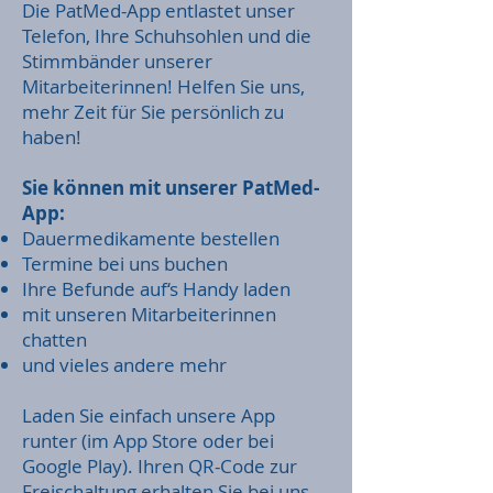
Die PatMed-App entlastet unser
Telefon, Ihre Schuhsohlen und die
Stimmbänder unserer
Mitarbeiterinnen! Helfen Sie uns,
mehr Zeit für Sie persönlich zu
haben!
Sie können mit unserer PatMed-
App:
Dauermedikamente bestellen
Termine bei uns buchen
Ihre Befunde auf‘s Handy laden
mit unseren Mitarbeiterinnen
chatten
und vieles andere mehr
Laden Sie einfach unsere App
runter (im App Store oder bei
Google Play). Ihren QR-Code zur
Freischaltung erhalten Sie bei uns.